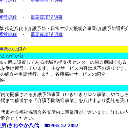
運営規程
・
重要事項説明書
草
運営規程
・
重要事項説明書
草 指定八代市介護予防・日常生活支援総合事業(介護予防通所
運営規程
・
重要事項説明書
)事業のご紹介
ーさわやか荘
6ヶ所に設置してある地域包括支援センターの協力機関である
託を受け運営しています。主なサービス内容は以下の通りです
の紹介や申請代行、また、各種福祉サービスの紹介
開催
内で開催される介護予防事業（いきいきサロン事業、やつしろ
会場まで移送する「介護予防送迎事業」を八代市より委託を受
代市社会福祉協議会各支所内に事業所がございます。詳しい内
お問合せください。
)さわやか八代 ☎0965-32-2882