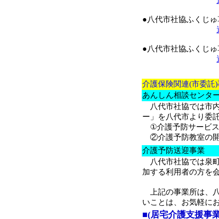
●八代市社協ふくじゅ
●八代市社協ふくじゅ
介護保険関連(市委託
あんしん相談センタ
八代市社協では市内
ー」を八代市より委
①介護予防サービス
②介護予防教室の
介護予防送迎事業
八代市社協では泉町
加する利用者の方を
上記の事業所は、八
いことは、お気軽に
■(居宅介護支援事業所