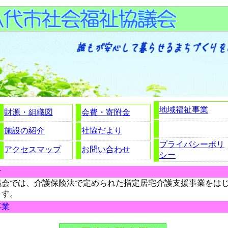
地域福祉事業
財源・組織図
会費・寄附金
施設の紹介
社協だより
プライバシーポリ
アクセスマップ
お問い合わせ
シー
介
会では、介護保険法で定められた指定居宅介護支援事業をはじ
ます。
事業