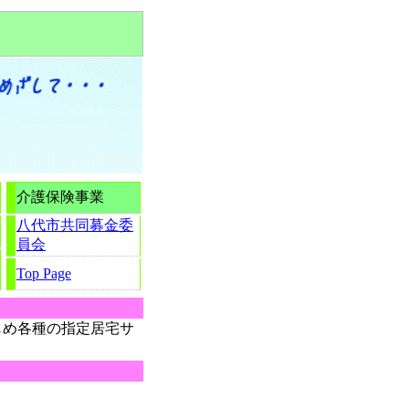
介護保険事業
八代市共同募金委
員会
Top Page
め各種の指定居宅サ