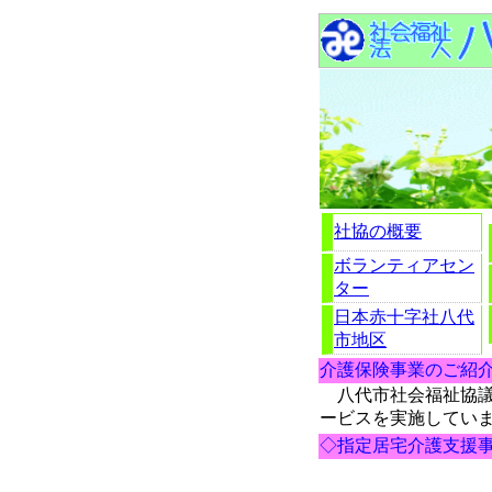
社協の概要
ボランティアセン
ター
日本赤十字社八代
市地区
介護保険事業のご紹
八代市社会福祉協議
ービスを実施してい
◇指定居宅介護支援