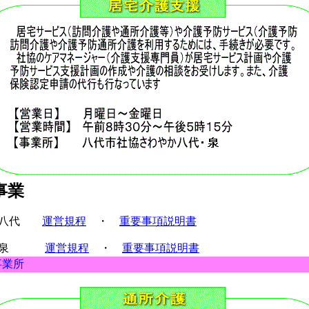
事業
やか八代
運営規程
・
重要事項説明書
わやか泉
運営規程
・
重要事項説明書
事業所